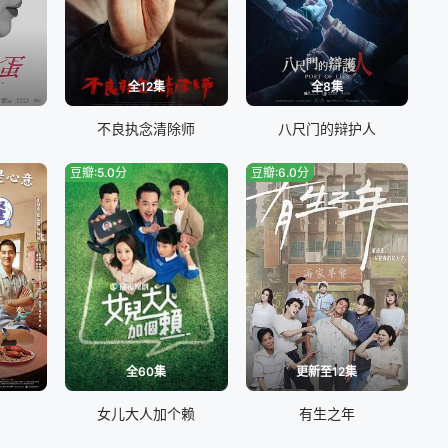
全12集
全8集
不良执念清除师
八尺门的辩护人
豆瓣:5.0分
豆瓣:6.0分
全60集
更新至12集
女儿大人加个赖
有生之年