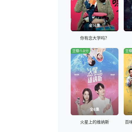
全16集
你有念大学吗？
豆瓣:1.0分
豆瓣
全6集
火星上的维纳斯
百