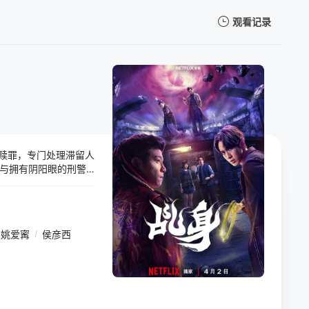
观看记录
我的观影记录
赎罪，专门处理滞留人
暂无观看影片的记录
并与拥有阴阳眼的刑警
些看似零散的灵异事
上作恶多端的杀人犯吴
面对更强大的敌人，也
同名畅销小说 。
姚爱寗
/
侯彦西