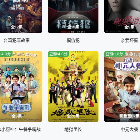
全12集
全10集
全9集
台湾犯罪故事
模仿犯
亲爱坏蛋
:4.0分
豆瓣:4.0分
豆瓣:1.0分
全8集
全20集
更新至07集
味小厨神：午餐争霸战
地狱里长
中元大餐