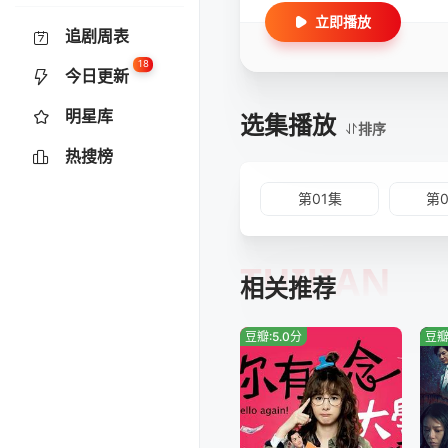
立即播放
追剧周表
18
今日更新
明星库
选集播放
排序
热搜榜
第01集
第
TUIJIAN
相关推荐
豆瓣:5.0分
豆瓣