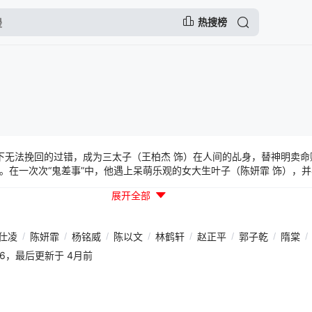
热搜榜
下无法挽回的过错，成为三太子（王柏杰 饰）在人间的乩身，替神明卖命
。在一次次“鬼差事”中，他遇上呆萌乐观的女大生叶子（陈妍霏 饰），
，逐渐揭开隐藏在都市角落的异界暗流。随着案件层层深入，众人发现这
展开全部
梵”息息相关。六梵暗中操控邪派教主陈七杀（陈以文 饰），更进一步找
乩身，使人间与灵界的界线逐渐崩解。当善恶势力全面交锋，韩杰不仅要
之间做出抉择。究竟命运是早已注定，还是可以改写？ 该剧改编自星子的
仕凌
/
陈妍霏
/
杨铭威
/
陈以文
/
林鹤轩
/
赵正平
/
郭子乾
/
隋棠
/
30:16，最后更新于 4月前