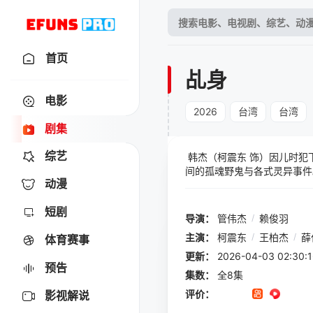
首页
乩身
电影
2026
台湾
台湾
剧集
综艺
韩杰（柯震东 饰）因儿时犯
间的孤魂野鬼与各式灵异事件
动漫
张泯（杨铭威 饰）携手办案
件，背后竟与神秘大魔王“六
短剧
天机（薛仕凌 饰）成为新的
导演：
管伟杰
/
赖俊羽
必须在赎罪、信仰与自我意志
主演：
柯震东
/
王柏杰
/
薛
体育赛事
更新：
2026-04-03 02:
预告
集数：
全8集
评价：
影视解说