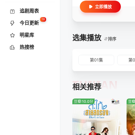
立即播放
追剧周表
18
今日更新
明星库
选集播放
排序
热搜榜
第01集
第
TUIJIAN
相关推荐
豆瓣:10.0分
豆瓣