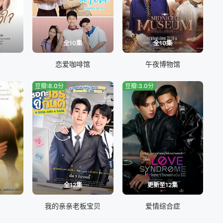
全10集
全10集
恋爱咖啡馆
午夜博物馆
豆瓣:8.0分
豆瓣:3.0分
全12集
更新至12集
我的亲亲老板宝贝
爱情综合症