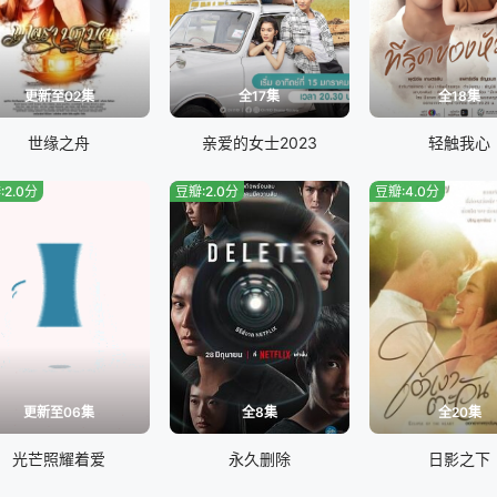
更新至02集
全17集
全18集
世缘之舟
亲爱的女士2023
轻触我心
:2.0分
豆瓣:2.0分
豆瓣:4.0分
更新至06集
全8集
全20集
光芒照耀着爱
永久删除
日影之下