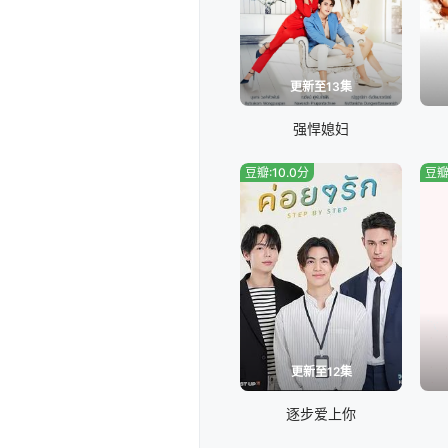
更新至13集
强悍媳妇
豆瓣:10.0分
豆瓣
更新至12集
逐步爱上你