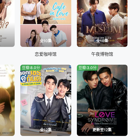
全10集
全10集
恋爱咖啡馆
午夜博物馆
豆瓣:8.0分
豆瓣:3.0分
全12集
更新至12集