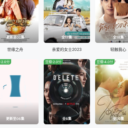
更新至02集
全17集
全18集
世缘之舟
亲爱的女士2023
轻触我心
:2.0分
豆瓣:2.0分
豆瓣:4.0分
更新至06集
全8集
全20集