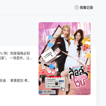
观看记录
我的观影记录
g Yu 饰）则是锱铢必较
暂无观看影片的记录
家”。 一场意外，让
份“秘密协议”，成为
拉扯。 “我确信我不
的心动与沉沦。当敌对
d27的同名小说
吉迪
/
普莱妮拉·希兰塔威形
/
凯蒂帕·查娜拉
/
薇丘达·萍丹
/
帕查彤·