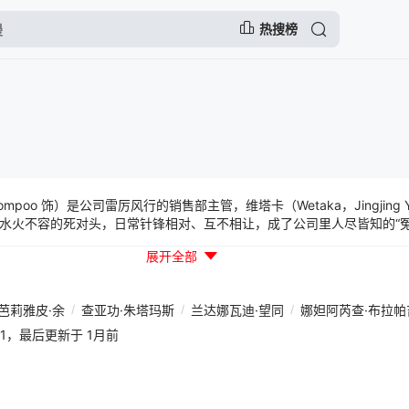
热搜榜
oyshompoo 饰）是公司雷厉风行的销售部主管，维塔卡（Wetaka，Jingjin
水火不容的死对头，日常针锋相对、互不相让，成了公司里人尽皆知的“冤
密关系。为了维系这份隐秘的联结，也为了满足彼此的需求，两人签订了一
展开全部
此，办公室里依旧是剑拔弩张的敌对场面，私下里却上演着火花四溅的暧昧
系是不可能产生爱情的。”这份始于欲望的约定，终究抵不过朝夕相处中
恋人”又该如何面对这份禁忌又炙热的感情？---本剧改编自作者SLeopar
芭莉雅皮·余
/
查亚功·朱塔玛斯
/
兰达娜瓦迪·望同
/
娜妲阿芮查·布拉帕
30:41，最后更新于 1月前