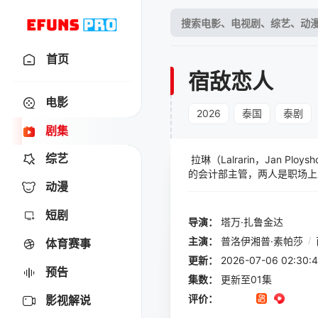
首页
宿敌恋人
电影
2026
泰国
泰剧
剧集
综艺
拉琳（Lalrarin，Jan Pl
的会计部主管，两人是职场上
动漫
这对宿敌发生了难以言说的亲
只谈欲望不谈感情的炮友。从
短剧
会爱上你，因欲望而产生的关
导演：
塔万·扎鲁金达
的外壳被真情打破，这对“宿敌
主演：
普洛伊湘普·素帕莎
/
体育赛事
更新：
2026-07-06 02:
预告
集数：
更新至01集
评价：
影视解说