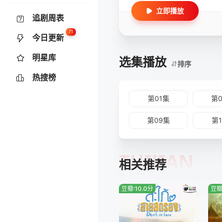
立即播放
追剧周表
71
今日更新
明星库
选集播放
排序
热搜榜
第01集
第
第09集
第
TUIJIAN
相关推荐
豆瓣:10.0分
豆瓣