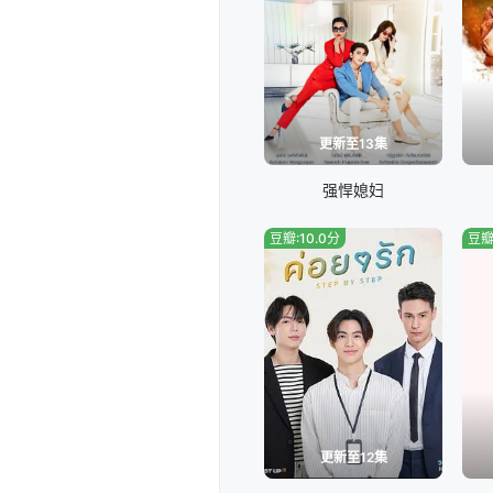
更新至13集
强悍媳妇
豆瓣:10.0分
豆瓣
更新至12集