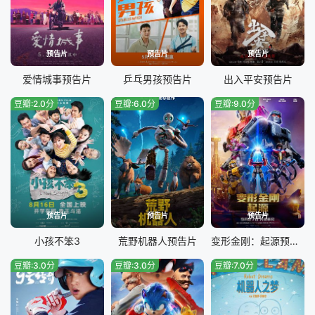
预告片
预告片
预告片
爱情城事预告片
乒乓男孩预告片
出入平安预告片
豆瓣:2.0分
豆瓣:6.0分
豆瓣:9.0分
预告片
预告片
预告片
小孩不笨3
荒野机器人预告片
变形金刚：起源预告片
豆瓣:3.0分
豆瓣:3.0分
豆瓣:7.0分