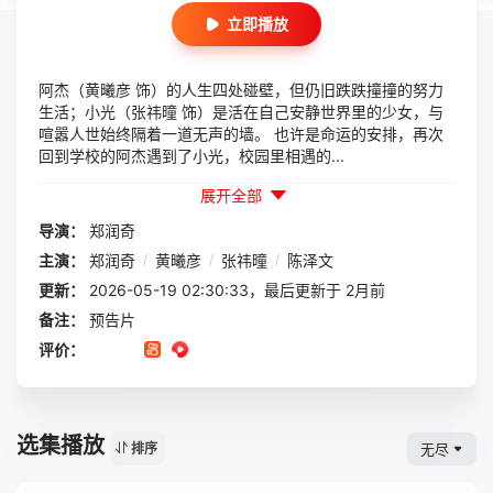
立即播放
阿杰（黄曦彦 饰）的人生四处碰壁，但仍旧跌跌撞撞的努力
生活；小光（张祎曈 饰）是活在自己安静世界里的少女，与
喧嚣人世始终隔着一道无声的墙。 也许是命运的安排，再次
回到学校的阿杰遇到了小光，校园里相遇的...
展开全部
导演：
郑润奇
主演：
郑润奇
/
黄曦彦
/
张祎曈
/
陈泽文
更新：
2026-05-19 02:30:33，最后更新于 2月前
备注：
预告片
评价：
选集播放
无尽
排序