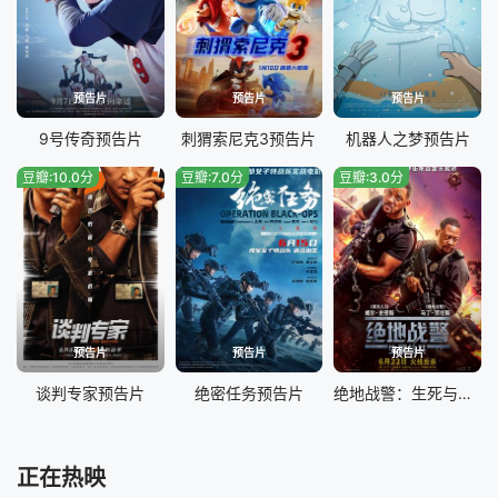
预告片
预告片
预告片
9号传奇预告片
刺猬索尼克3预告片
机器人之梦预告片
豆瓣:10.0分
豆瓣:7.0分
豆瓣:3.0分
预告片
预告片
预告片
谈判专家预告片
绝密任务预告片
绝地战警：生死与共预告片
正在热映