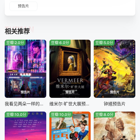
预告片
TUIJIAN
相关推荐
豆瓣:2.0分
豆瓣:6.0分
豆瓣:5.0分
预告片
预告片
预告片
我看见两朵一样的云预告片
维米尔·旷世大展预告片
钟馗预告片
豆瓣:10.0分
豆瓣:10.0分
豆瓣:8.0分