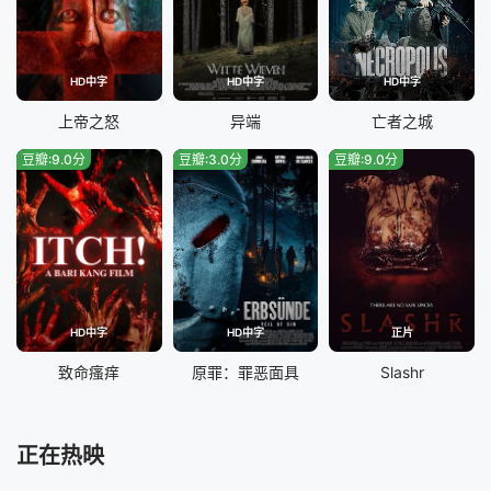
HD中字
HD中字
HD中字
上帝之怒
异端
亡者之城
豆瓣:9.0分
豆瓣:3.0分
豆瓣:9.0分
HD中字
HD中字
正片
致命瘙痒
原罪：罪恶面具
Slashr
正在热映