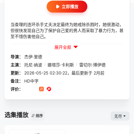
立即播放
当查理的连环杀手丈夫决定最终为她戒除杀戮时，她很激动，
但很快发现自己为了保护自己爱的男人而采取了暴力行为，甚
至不惜伤害他自己。
展开全部
导演：
杰伊·里德
主演：
托尼·纳波
/
娜塔莎·卡利斯
/
雷切尔·博伊德
更新：
2026-05-25 02:30:22，最后更新于 2月前
备注：
HD中字
评价：
选集播放
无尽
排序