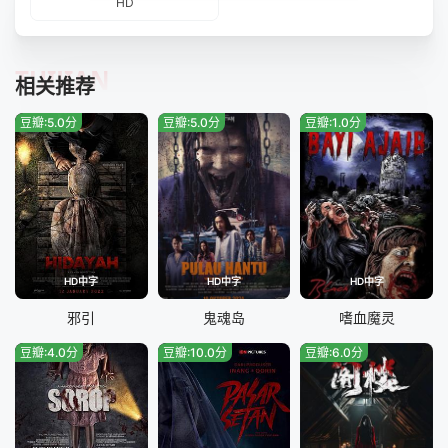
HD
TUIJIAN
相关推荐
豆瓣:5.0分
豆瓣:5.0分
豆瓣:1.0分
HD中字
HD中字
HD中字
邪引
鬼魂岛
嗜血魔灵
豆瓣:4.0分
豆瓣:10.0分
豆瓣:6.0分