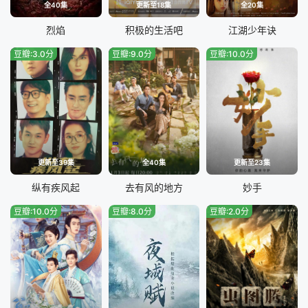
全40集
更新至18集
全20集
烈焰
积极的生活吧
江湖少年诀
豆瓣:3.0分
豆瓣:9.0分
豆瓣:10.0分
更新至39集
全40集
更新至23集
纵有疾风起
去有风的地方
妙手
豆瓣:10.0分
豆瓣:8.0分
豆瓣:2.0分