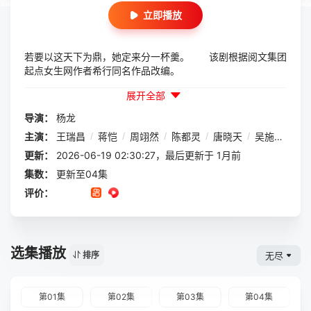
立即播放
若要以这天下为鼎，她定来分一杯羹。 该剧根据阅文集团
起点女生网作者希行同名作品改编。
展开全部
导演：
杨龙
主演：
王瑞昌
/
蒋恺
/
周翊然
/
陈都灵
/
唐晓天
/
吴施乐
/
高
更新：
2026-06-19 02:30:27，最后更新于 1月前
集数：
更新至04集
评价：
选集播放
无尽
排序
第01集
第02集
第03集
第04集