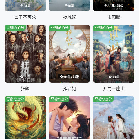
全24集
全16集
全30集+彩蛋
公子不可求
夜城赋
虫图腾
豆瓣:9.0分
豆瓣:6.0分
豆瓣:9.0分
全39集
全30集+彩蛋
全30集
狂飙
择君记
开局一座山
豆瓣:2.0分
豆瓣:1.0分
豆瓣:7.0分