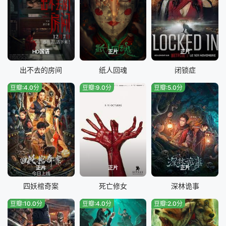
HD国语
正片
正片
出不去的房间
纸人回魂
闭锁症
豆瓣:4.0分
豆瓣:9.0分
豆瓣:5.0分
正片
正片
正片
四妖棺奇案
死亡修女
深林诡事
豆瓣:10.0分
豆瓣:4.0分
豆瓣:2.0分