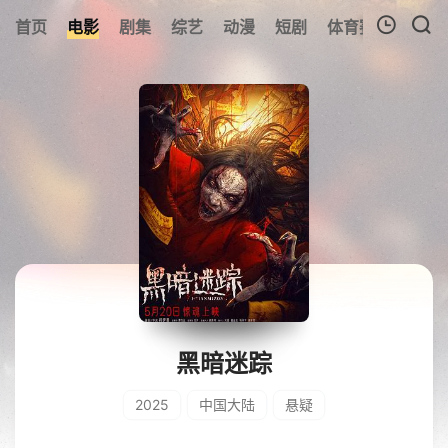
首页
电影
剧集
综艺
动漫
短剧
体育赛事
预告
我的观影记录
暂无观看影片的记录
黑暗迷踪
2025
中国大陆
悬疑