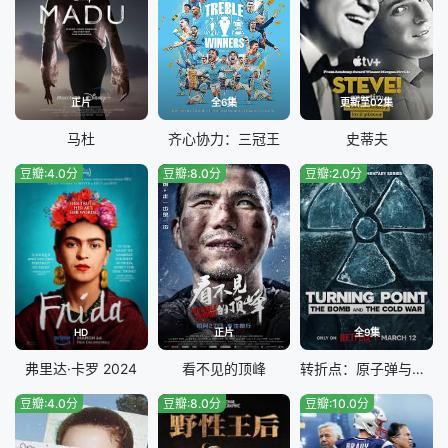
正片
全6集
更新至02集
马杜
齐心协力：三冠王
史蒂夫
豆瓣:4.0分
豆瓣:8.0分
豆瓣:2.0分
HD
正片
全9集
弗里达·卡罗 2024
看不见的顶峰
转折点：原子弹与冷战
豆瓣:4.0分
豆瓣:8.0分
豆瓣:10.0分