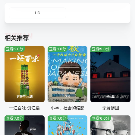
HD
TUIJIAN
相关推荐
豆瓣:2.0分
豆瓣:1.0分
豆瓣:9.0分
更新至06期
正片
全8集
一江百味·资江篇
小学：社会的缩影
无解谜团
豆瓣:7.0分
豆瓣:7.0分
豆瓣:6.0分