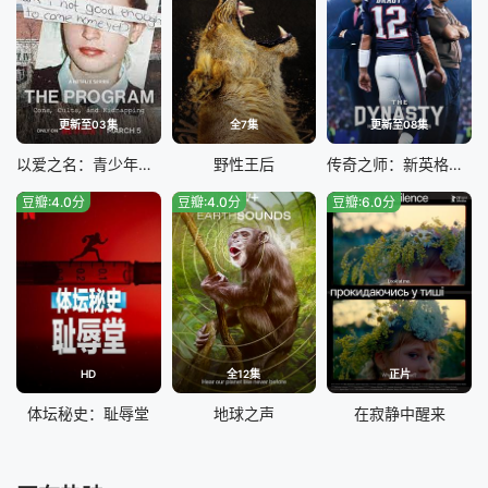
更新至03集
全7集
更新至08集
以爱之名：青少年矫正计划内幕揭秘
野性王后
传奇之师：新英格兰爱国者
豆瓣:4.0分
豆瓣:4.0分
豆瓣:6.0分
HD
全12集
正片
体坛秘史：耻辱堂
地球之声
在寂静中醒来