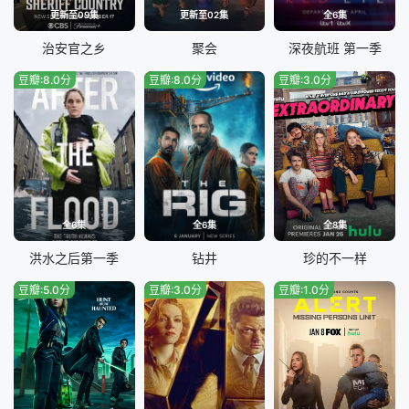
更新至09集
更新至02集
全6集
治安官之乡
聚会
深夜航班 第一季
豆瓣:8.0分
豆瓣:8.0分
豆瓣:3.0分
全6集
全6集
全8集
洪水之后第一季
钻井
珍的不一样
豆瓣:5.0分
豆瓣:3.0分
豆瓣:1.0分