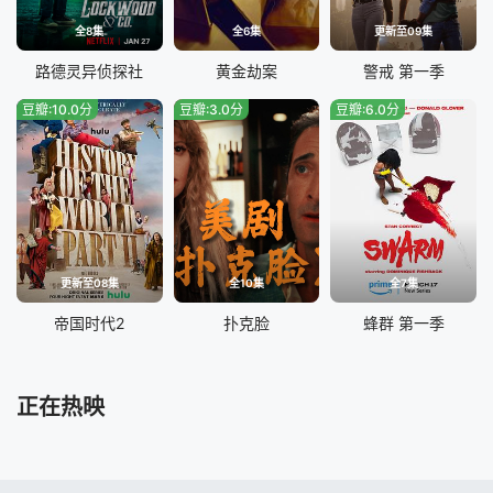
全8集
全6集
更新至09集
路德灵异侦探社
黄金劫案
警戒 第一季
豆瓣:10.0分
豆瓣:3.0分
豆瓣:6.0分
更新至08集
全10集
全7集
帝国时代2
扑克脸
蜂群 第一季
正在热映