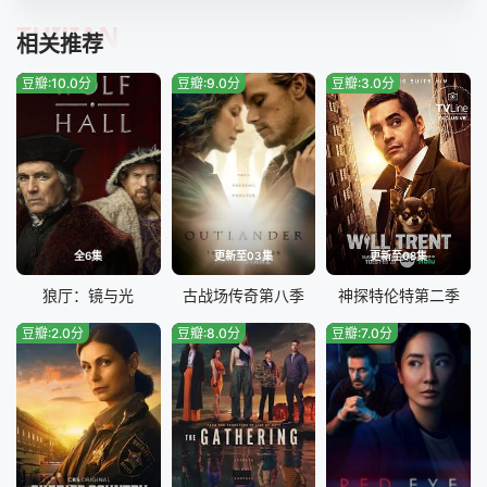
TUIJIAN
相关推荐
豆瓣:10.0分
豆瓣:9.0分
豆瓣:3.0分
全6集
更新至03集
更新至08集
狼厅：镜与光
古战场传奇第八季
神探特伦特第二季
豆瓣:2.0分
豆瓣:8.0分
豆瓣:7.0分