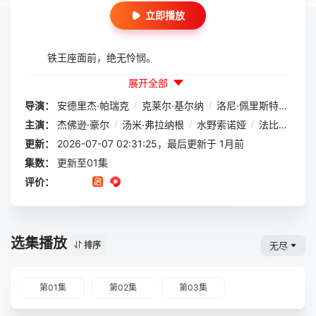
立即播放
铁王座面前，绝无怜悯。
展开全部
导演：
安德里杰·帕瑞克
/
克莱尔·基尔纳
/
洛尼·佩里斯特里
/
妮
主演：
杰佛逊·豪尔
/
汤米·弗拉纳根
/
水野索诺娅
/
法比安·弗兰克尔
更新：
2026-07-07 02:31:25，最后更新于 1月前
集数：
更新至01集
评价：
选集播放
无尽
排序
第01集
第02集
第03集