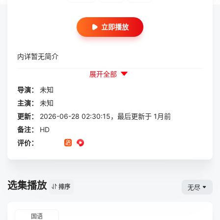
立即播放
内详暂无简介
展开全部
导演：
未知
主演：
未知
更新：
2026-06-28 02:30:15，最后更新于 1月前
备注：
HD
评价：
选集播放
无尽
排序
国语