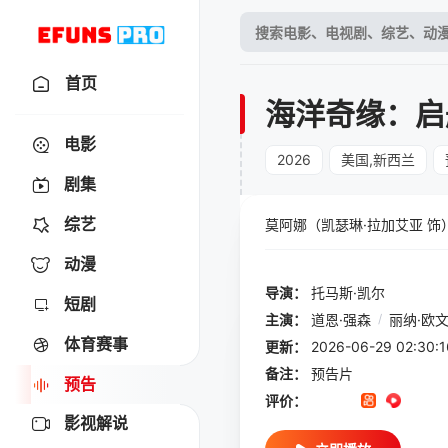
首页
海洋奇缘：启
电影
2026
美国,新西兰
剧集
综艺
莫阿娜（凯瑟琳·拉加艾亚 
动漫
导演：
托马斯·凯尔
短剧
主演：
道恩·强森
/
丽纳·欧
体育赛事
更新：
2026-06-29 02:
备注：
预告片
预告
评价：
影视解说