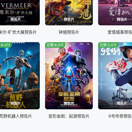
预告片
预告片
预告片
米尔·旷世大展预告片
钟馗预告片
爱情城事预
:6.0分
豆瓣:9.0分
豆瓣:3.0分
预告片
预告片
预告片
荒野机器人预告片
变形金刚：起源预告片
9号传奇预告