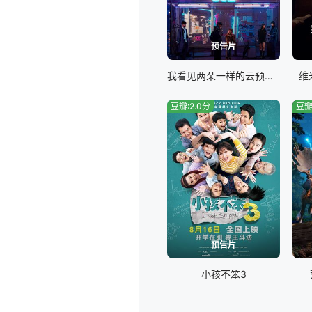
预告片
我看见两朵一样的云预告片
维
豆瓣:2.0分
豆瓣
预告片
小孩不笨3