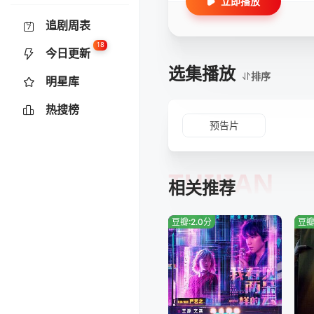
立即播放
追剧周表
18
今日更新
选集播放
排序
明星库
热搜榜
预告片
TUIJIAN
相关推荐
豆瓣:2.0分
豆瓣