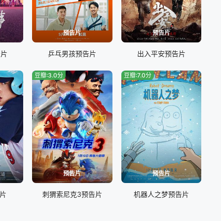
预告片
预告片
告片
乒乓男孩预告片
出入平安预告片
豆瓣:3.0分
豆瓣:7.0分
预告片
预告片
片
刺猬索尼克3预告片
机器人之梦预告片