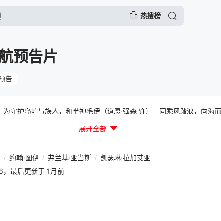
热搜榜
航预告片
预告
饰）为守护岛屿与族人，和半神毛伊（道恩·强森 饰）一同乘风踏浪，向海
展开全部
文
/
约翰·图伊
/
弗兰基·亚当斯
/
凯瑟琳·拉加艾亚
30:16，最后更新于 1月前