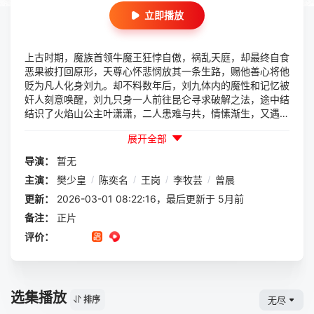
立即播放
上古时期，魔族首领牛魔王狂悖自傲，祸乱天庭，却最终自食
恶果被打回原形，天尊心怀悲悯放其一条生路，赐他善心将他
贬为凡人化身刘九。却不料数年后，刘九体内的魔性和记忆被
奸人刻意唤醒，刘九只身一人前往昆仑寻求破解之法，途中结
结识了火焰山公主叶潇潇，二人患难与共，情愫渐生，又遇到
山头小妖猪大肠和狗十三，蚩尤几次在善与恶之间徘徊，差点
展开全部
酿成大祸，但最终邪不压正，也解开了自上古时期就围绕在他
身边的阴谋。
导演：
暂无
主演：
樊少皇
/
陈奕名
/
王岗
/
李牧芸
/
曾晨
更新：
2026-03-01 08:22:16，最后更新于 5月前
备注：
正片
评价：
选集播放
无尽
排序