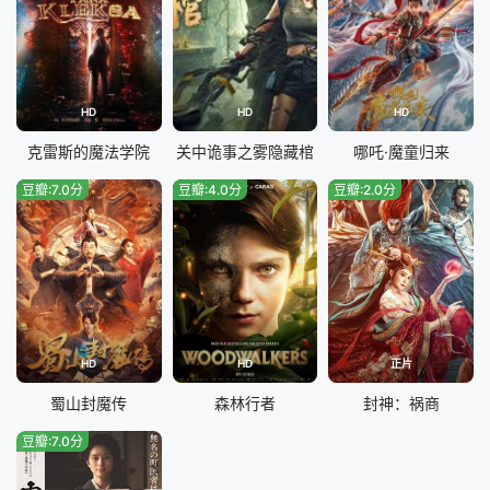
HD
HD
HD
克雷斯的魔法学院
关中诡事之雾隐藏棺
哪吒·魔童归来
豆瓣:7.0分
豆瓣:4.0分
豆瓣:2.0分
HD
HD
正片
蜀山封魔传
森林行者
封神：祸商
豆瓣:7.0分