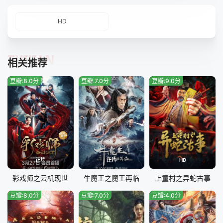
HD
TUIJIAN
相关推荐
豆瓣:8.0分
豆瓣:7.0分
豆瓣:9.0分
正片
正片
HD
彩戏师之云机现世
牛魔王之魔王再临
上童村之异蛇古事
豆瓣:8.0分
豆瓣:7.0分
豆瓣:4.0分