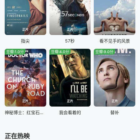
正片
正片
正片
指尖
57秒
看不见手的风景
豆瓣:1.0分
豆瓣:4.0分
豆瓣:9.0分
正片
正片
正片
神秘博士：红宝石路教堂
我会看着的
替补
正在热映