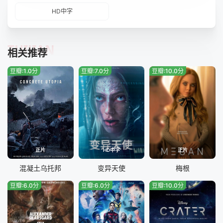
HD中字
TUIJIAN
相关推荐
豆瓣:1.0分
豆瓣:7.0分
豆瓣:10.0分
正片
HD中字
正片
混凝土乌托邦
变异天使
梅根
豆瓣:6.0分
豆瓣:6.0分
豆瓣:10.0分