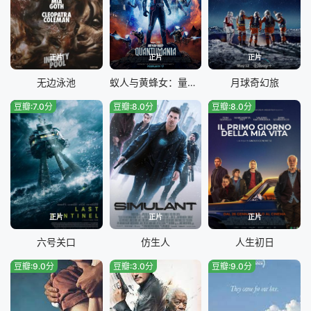
正片
正片
正片
无边泳池
蚁人与黄蜂女：量子狂潮
月球奇幻旅
豆瓣:7.0分
豆瓣:8.0分
豆瓣:8.0分
正片
正片
正片
六号关口
仿生人
人生初日
豆瓣:9.0分
豆瓣:3.0分
豆瓣:9.0分