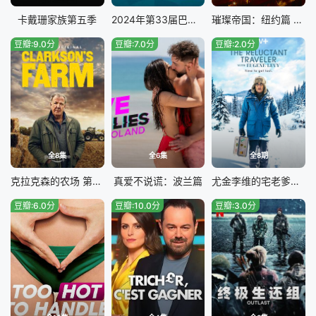
卡戴珊家族第五季
2024年第33届巴黎奥运会闭幕式
璀璨帝国：纽约篇 第一季
豆瓣:9.0分
豆瓣:7.0分
豆瓣:2.0分
全8集
全6集
全8期
克拉克森的农场 第二季
真爱不说谎：波兰篇
尤金李维的宅老爹旅行 第一季
豆瓣:6.0分
豆瓣:10.0分
豆瓣:3.0分