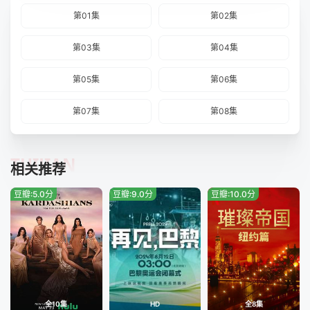
第01集
第02集
第03集
第04集
第05集
第06集
第07集
第08集
TUIJIAN
相关推荐
豆瓣:5.0分
豆瓣:9.0分
豆瓣:10.0分
全10集
HD
全8集