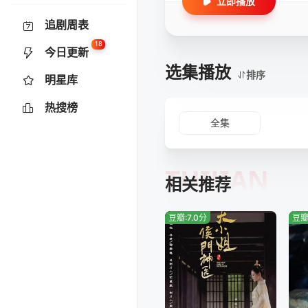
立即播放
追剧周表
18
今日更新
选集播放
排序
明星库
热搜榜
全集
TUIJIAN
相关推荐
豆瓣:7.0分
豆瓣