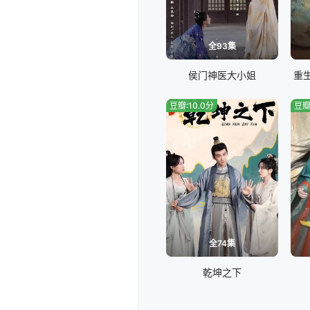
全93集
侯门神医大小姐
重
豆瓣:10.0分
豆瓣
全74集
乾坤之下