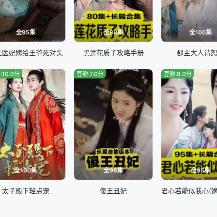
全95集
全80集
全100集
生医妃嫁给王爷死对头
黑莲花质子攻略手册
郡主大人请
:10.0分
豆瓣:7.0分
豆瓣:8.0分
全100集
全98集
全95集
太子殿下轻点宠
傻王丑妃