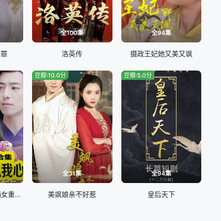
全100集
全94集
恕罪
洛英传
摄政王妃她又美又飒
豆瓣:10.0分
豆瓣:5.0分
全31集
全94集
君心若能似我心(嫡女重生权臣的掌心宠)
美飒娘亲不好惹
皇后天下