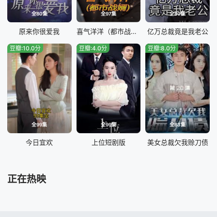
全80集
全97集
全80集
原来你很爱我
喜气洋洋（都市战婿）
亿万总裁竟是我老公
豆瓣:10.0分
豆瓣:4.0分
豆瓣:8.0分
全99集
全99集
全83集
今日宜欢
上位短剧版
美女总裁欠我赊刀债
正在热映