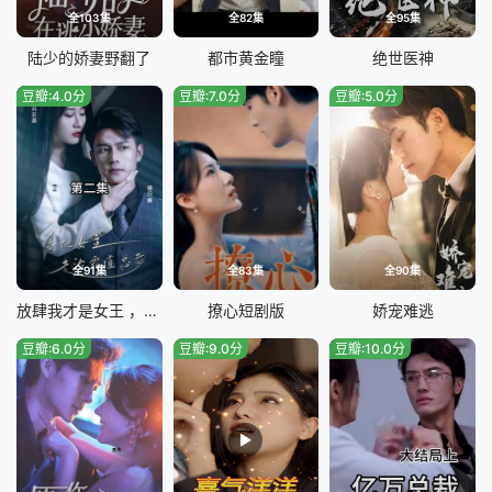
全103集
全82集
全95集
陆少的娇妻野翻了
都市黄金瞳
绝世医神
豆瓣:4.0分
豆瓣:7.0分
豆瓣:5.0分
全91集
全83集
全90集
放肆我才是女王 ，疯批女主专治霸道总裁
撩心短剧版
娇宠难逃
豆瓣:6.0分
豆瓣:9.0分
豆瓣:10.0分