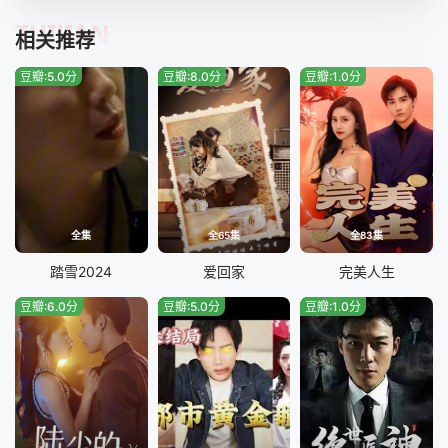
TUIJIAN
相关推荐
豆瓣:5.0分
豆瓣:8.0分
豆瓣:1.0分
全集
全65集
全83集
踏雪2024
爱回家
完美人生
豆瓣:6.0分
豆瓣:5.0分
豆瓣:1.0分