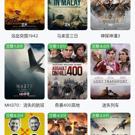
正片
正片
HD
浴血突围1942
马来亚三日
神探坤潘3
豆瓣:1.0分
豆瓣:1.0分
豆瓣:4.0分
HD中字
HD
HD
MH370：消失的航班
奇袭400高地
迷失列车
豆瓣:6.0分
豆瓣:4.0分
豆瓣:2.0分