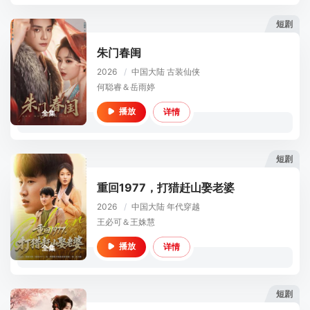
短剧
朱门春闺
2026
/
中国大陆
古装仙侠
何聪睿＆岳雨婷
详情
播放
全集
短剧
重回1977，打猎赶山娶老婆
2026
/
中国大陆
年代穿越
王必可＆王姝慧
详情
播放
全集
短剧