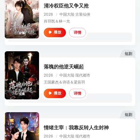
清冷权臣他又争又抢
2026
/
中国大陆
古装仙侠
肖羽凯＆林一允
详情
播放
全集
短剧
落魄的他逆天崛起
2026
/
中国大陆
现代都市
王国豪杰＆诗语＆梁辰羽
详情
播放
全集
短剧
情绪主宰：我靠反转人生封神
2026
/
中国大陆
现代都市