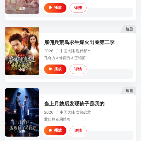
详情
播放
全集
短剧
雇佣兵荒岛求生爆火出圈第二季
2026
/
中国大陆
现代都市
孔奇力＆修雨秀＆王锦茵
详情
播放
全集
短剧
当上月嫂后发现孩子是我的
2026
/
中国大陆
女频恋爱
孟佳辉＆周靖蓉
详情
播放
全集