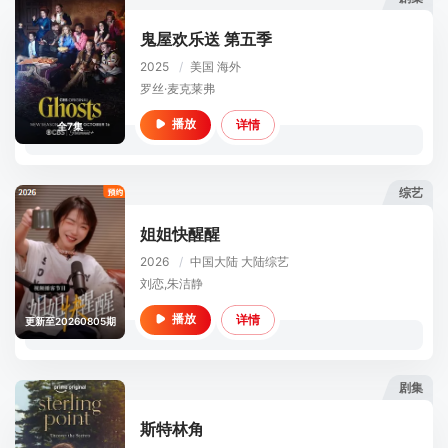
鬼屋欢乐送 第五季
2025
/
美国
海外
罗丝·麦克莱弗
详情
播放
全7集
综艺
姐姐快醒醒
2026
/
中国大陆
大陆综艺
刘恋,朱洁静
详情
播放
更新至20260805期
剧集
斯特林角