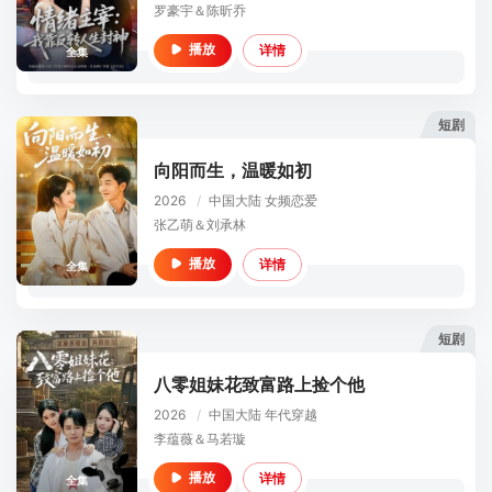
罗豪宇＆陈昕乔
详情
播放
全集
短剧
向阳而生，温暖如初
2026
/
中国大陆
女频恋爱
张乙萌＆刘承林
详情
播放
全集
短剧
八零姐妹花致富路上捡个他
2026
/
中国大陆
年代穿越
李蕴薇＆马若璇
详情
播放
全集