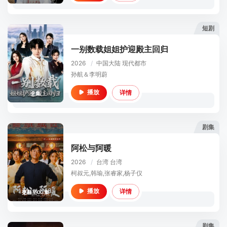
短剧
一别数载姐姐护迎殿主回归
2026
/
中国大陆
现代都市
孙航＆李明蔚
详情
播放
全集
剧集
阿松与阿暖
2026
/
台湾
台湾
柯叔元,韩瑜,张睿家,杨子仪
详情
播放
更新至03集
剧集