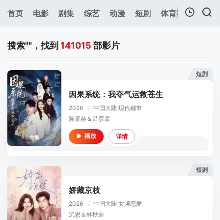
首页
电影
剧集
综艺
动漫
短剧
体育赛事
预告
我的观影记录
搜索"
"，找到
141015
部影片
短剧
因果系统：我夺气运救苍生
2026
/
中国大陆
现代都市
暂无观看影片的记录
陈景赫＆吕彦霏
详情
播放
全集
短剧
娇藏京枝
2026
/
中国大陆
女频恋爱
沉思＆林秋奈