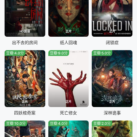
HD国语
正片
正片
出不去的房间
纸人回魂
闭锁症
豆瓣:4.0分
豆瓣:9.0分
豆瓣:5.0分
正片
正片
正片
四妖棺奇案
死亡修女
深林诡事
豆瓣:10.0分
豆瓣:4.0分
豆瓣:2.0分