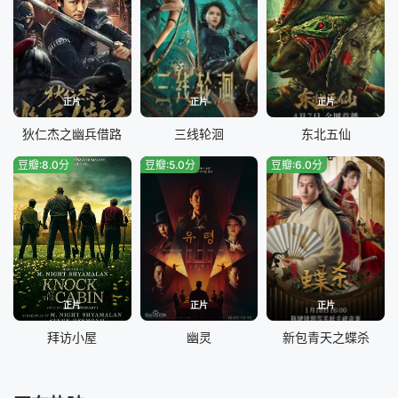
正片
正片
正片
狄仁杰之幽兵借路
三线轮洄
东北五仙
豆瓣:8.0分
豆瓣:5.0分
豆瓣:6.0分
正片
正片
正片
拜访小屋
幽灵
新包青天之蝶杀