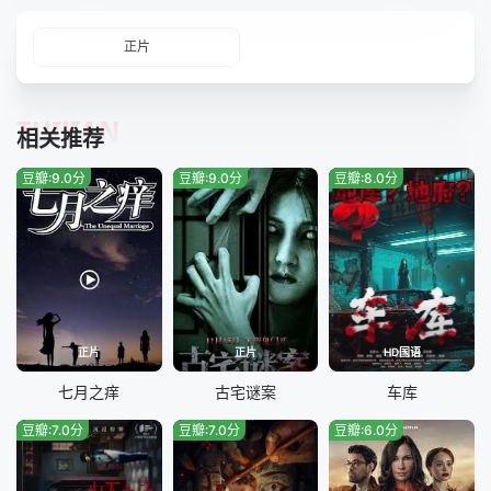
正片
TUIJIAN
相关推荐
豆瓣:9.0分
豆瓣:9.0分
豆瓣:8.0分
正片
正片
HD国语
七月之痒
古宅谜案
车库
豆瓣:7.0分
豆瓣:7.0分
豆瓣:6.0分