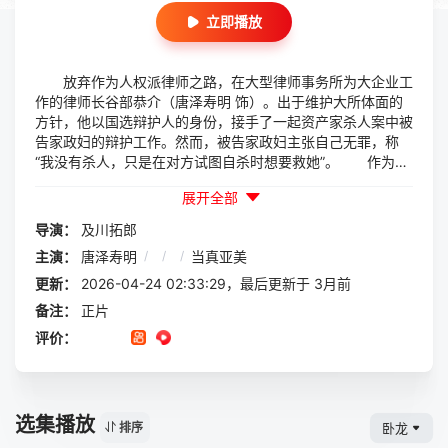
立即播放
放弃作为人权派律师之路，在大型律师事务所为大企业工
作的律师长谷部恭介（唐泽寿明 饰）。出于维护大所体面的
方针，他以国选辩护人的身份，接手了一起资产家杀人案中被
告家政妇的辩护工作。然而，被告家政妇主张自己无罪，称
“我没有杀人，只是在对方试图自杀时想要救她”。 作为检
方证人的，是案件唯一的目击者——住在对面的少女小池希美
展开全部
（当真亚美 饰）。长谷部得知希美患有自闭谱系障碍。通过
不断前去拜访，他逐渐与她拉近距离、建立信任，但在法庭
导演：
及川拓郎
上，却不得不以证人与辩护人的身份与她正面相对……
主演：
唐泽寿明
/
/
/
当真亚美
更新：
2026-04-24 02:33:29，最后更新于 3月前
备注：
正片
评价：
选集播放
卧龙
排序