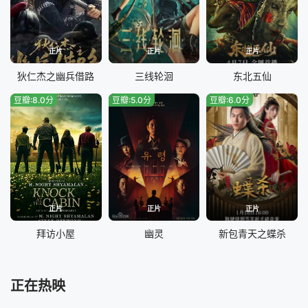
正片
正片
正片
狄仁杰之幽兵借路
三线轮洄
东北五仙
豆瓣:8.0分
豆瓣:5.0分
豆瓣:6.0分
正片
正片
正片
拜访小屋
幽灵
新包青天之蝶杀
正在热映