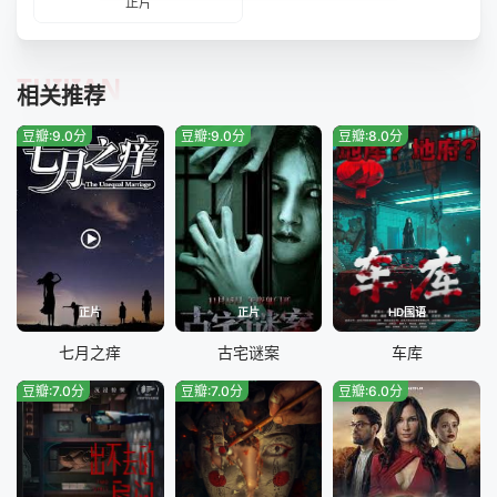
正片
TUIJIAN
相关推荐
豆瓣:9.0分
豆瓣:9.0分
豆瓣:8.0分
正片
正片
HD国语
七月之痒
古宅谜案
车库
豆瓣:7.0分
豆瓣:7.0分
豆瓣:6.0分