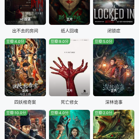
HD国语
正片
正片
出不去的房间
纸人回魂
闭锁症
豆瓣:4.0分
豆瓣:9.0分
豆瓣:5.0分
正片
正片
正片
四妖棺奇案
死亡修女
深林诡事
豆瓣:10.0分
豆瓣:4.0分
豆瓣:2.0分