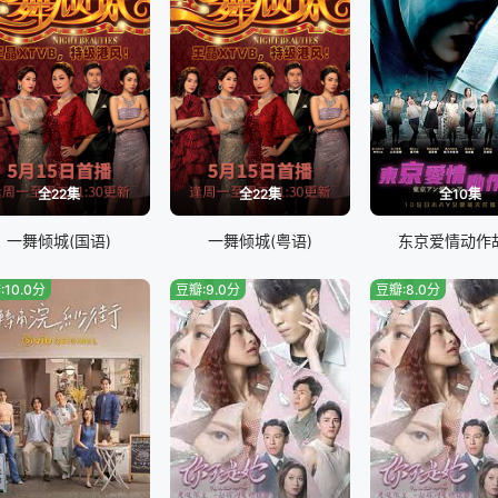
全22集
全22集
全10集
一舞倾城(国语)
一舞倾城(粤语)
东京爱情动作
:10.0分
豆瓣:9.0分
豆瓣:8.0分