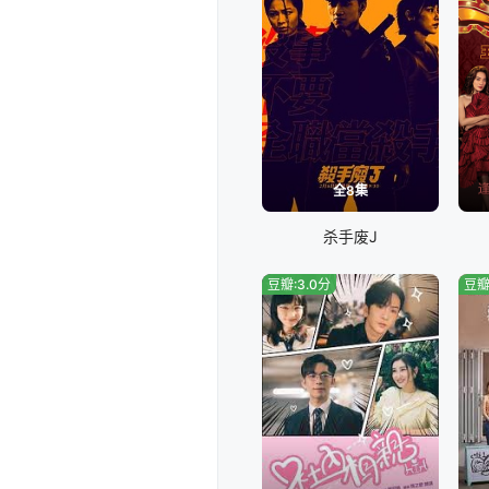
全8集
杀手废J
豆瓣:3.0分
豆瓣