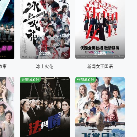
全20集
全26集
故事
冰上火花
新闻女王国语
豆瓣:4.0分
豆瓣:5.0分