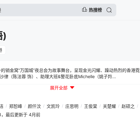
热搜榜
)
港
一的销金窝“万国城”夜总会为故事舞台，呈现金光闪耀、躁动热烈的香港
（陈法蓉 饰）、助理大班&警花卧底Michelle（姚子羚...
展开全部
洁
/
郑恕峰
/
颜仟汶
/
文凯玲
/
庄思明
/
王俊棠
/
关楚耀
/
赵硕之
/
50:58，最后更新于 4月前