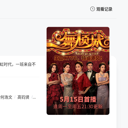
观看记录
我的观影记录
霓虹时代，一班来自不
暂无观看影片的记录
何浩文
/
高钧贤
/
杨明
/
傅嘉莉
/
陈法蓉
/
李嘉
/
何俊轩
/
吴沚默
/