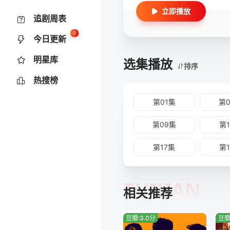
立即播放
追剧周表
0
今日更新
明星库
选集播放
排序
热搜榜
第01集
第
第09集
第
第17集
第
TUIJIAN
相关推荐
豆瓣:3.0分
豆瓣