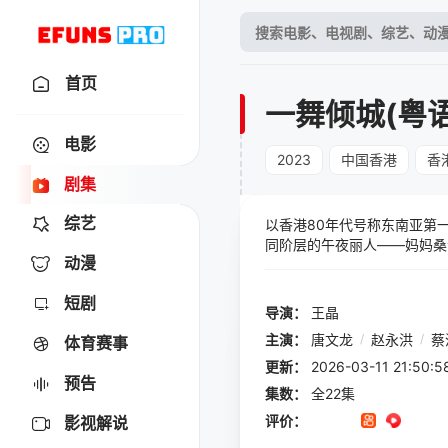
首页
一舞倾城(粤语
电影
2023
中国香港
香
剧集
综艺
以香港80年代号称东南亚第
同阶层的午夜丽人——妈妈桑沙律
动漫
短剧
导演：
王晶
主演：
唐文龙
/
赵永洪
/
蔡
体育赛事
更新：
2026-03-11 21:
预告
集数：
全22集
评价：
影视解说