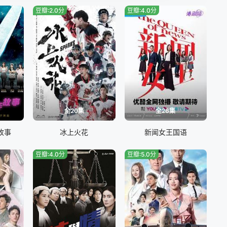
豆瓣:2.0分
豆瓣:4.0分
全20集
全26集
故事
冰上火花
新闻女王国语
豆瓣:4.0分
豆瓣:5.0分