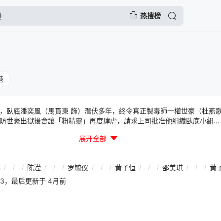
热搜榜
港
，臥底潘奕風（馬貫東 飾）潛伏多年，終令真正製毒師一權世豪（杜燕歌
防世豪出獄後會讓「粉精靈」再度肆虐，請求上司批准他組織臥底小組...
展开全部
雯
/
/
/
陈滢
/
/
/
罗毓仪
/
/
/
黄子恒
/
/
/
邵美琪
/
/
/
黄
30:33，最后更新于 4月前