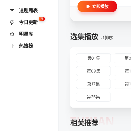
立即播放
追剧周表
71
今日更新
明星库
选集播放
排序
热搜榜
第01集
第
第09集
第
第17集
第
第25集
TUIJIAN
相关推荐