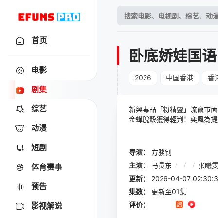
首页
卧底娇娃国语
电影
2026
中国香港
香
剧集
综艺
新興毒品「粉精靈」流竄市面
金蟬脫殼獲得輕判！奕風為提
动漫
短剧
导演：
方骏钊
主演：
马贯东
/
/
/
张曦
体育赛事
更新：
2026-04-07 02:
预告
集数：
更新至01集
评价：
影视解说