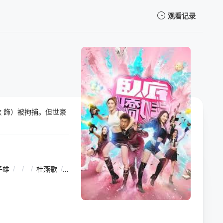
观看记录
我的观影记录
 飾）被拘捕。但世豪
暂无观看影片的记录
子雄
/
/
/
杜燕歌
/
/
/
关礼杰
/
/
/
李海铜
/
/
/
张武孝
/
/