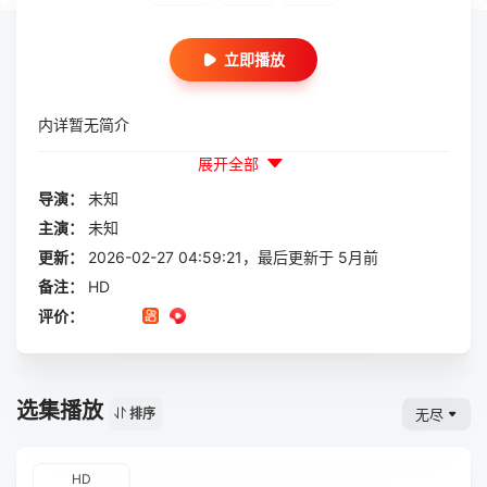
立即播放
内详暂无简介
展开全部
导演：
未知
主演：
未知
更新：
2026-02-27 04:59:21，最后更新于 5月前
备注：
HD
评价：
选集播放
无尽
排序
HD