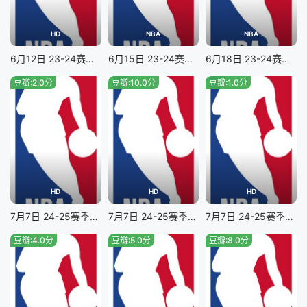
HD
NBA
NBA
6月12日 23-24赛季NBA总决赛G3 凯尔特人VS独行侠
6月15日 23-24赛季NBA总决赛G4 凯尔特人VS独行侠
6月18日 23-24赛季NBA总决赛G5 独行侠VS凯尔特人
豆瓣:2.0分
豆瓣:10.0分
豆瓣:1.0分
HD
HD
HD
7月7日 24-25赛季NBA夏季联赛 中国VS国王
7月7日 24-25赛季NBA夏季联赛 勇士VS热火
7月7日 24-25赛季NBA夏季联赛 湖人VS国王
豆瓣:4.0分
豆瓣:5.0分
豆瓣:8.0分