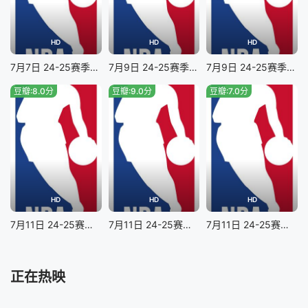
HD
HD
HD
7月7日 24-25赛季NBA夏季联赛 黄蜂VS马刺
7月9日 24-25赛季NBA夏季联赛 雷霆VS76人
7月9日 24-25赛季NBA夏季联赛 灰熊VS爵士
豆瓣:8.0分
豆瓣:9.0分
豆瓣:7.0分
HD
HD
HD
7月11日 24-25赛季NBA夏季联赛 76人VS爵士
7月11日 24-25赛季NBA夏季联赛 勇士VS国王
7月11日 24-25赛季NBA夏季联赛 灰熊VS雷霆
正在热映