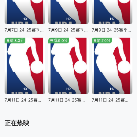
HD
HD
HD
7月7日 24-25赛季NBA夏季联赛 黄蜂VS马刺
7月9日 24-25赛季NBA夏季联赛 雷霆VS76人
7月9日 24-25赛季NBA夏季联赛 灰熊VS爵士
豆瓣:8.0分
豆瓣:9.0分
豆瓣:7.0分
HD
HD
HD
7月11日 24-25赛季NBA夏季联赛 76人VS爵士
7月11日 24-25赛季NBA夏季联赛 勇士VS国王
7月11日 24-25赛季NBA夏季联赛 灰熊VS雷霆
正在热映