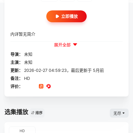
立即播放
内详暂无简介
展开全部
导演：
未知
主演：
未知
更新：
2026-02-27 04:59:23，最后更新于 5月前
备注：
HD
评价：
选集播放
无尽
排序
HD